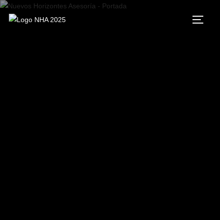
Sí tu negocio no se eleva, es
momento de cambiar la
estrategia.
En Nuevos Horizontes Asesoría te ayudamos a
ordenar tus procesos y mejorar la calidad con
normas ISO 9001, optimizar tu gestión para
transformar tu empresa con digitalización, adaptar