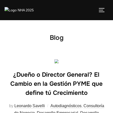
Blog
¿Dueño o Director General? El
Cambio en la Gestión PYME que
define tú Crecimiento
by
Leonardo Savelli
Autodiagnósticos
,
Consultoría
de Negocio
,
Desarrollo Empresarial
,
Desarrollo